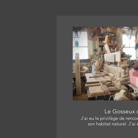
Catherine L. Allard, Marco 
Producteur : Nicolas Lég
Réalisateur/Monteur: Joc
Catherine L. Allar
L
Le Gosseux 
J’ai eu le privilège de renco
son habitat naturel. J’ai
mélange de nostalgie intime
comme une recette parfaite, accessib