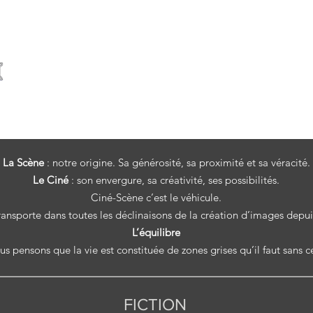
Nous avons déposé ici quelques unes de nos
Restez à l'affût, d'autres suivront
Bon visionnement!
La Scène
: notre origine. Sa générosité, sa proximité et sa véracité.
Le Ciné
: son envergure, sa créativité, ses possibilités.​
Ciné-Scène c’est le véhicule.
ransporte dans toutes les déclinaisons de la création d’images depui
L’équilibre
s pensons que la vie est constituée de zones grises qu’il faut sans c
FICTION