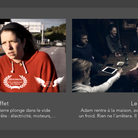
ire la vidéo
Li
ffet
Le 
terre plonge dans le vide
Adam rentre à la maison, av
un froid. Rien ne l’arrêtera. Il es
it pas pourquoi, ni comment,
Paul Fruteau De Laclos, Marc
Léger , Carine Mienur Bourg
o, qui est à Vancouver. Elle
Catherine L. Allard Mo
 par tous les moyens. Avec: