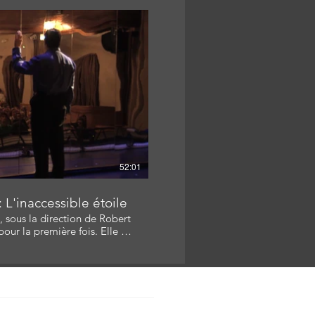
 Scénariste: André Morency
elyn Langlois
re la vidéo
52:01
 L'inaccessible étoile
, sous la direction de Robert
our la première fois. Elle y
cles à l’intérieur du Festival
ekhov à Moscou, en 30 jours :
bert Lepage,
Roussel, Helena Naoumova
rine Allard / Scénariste - Réalisatrice
r, Carine Mineur Bourget
418.609.2449 / callard@cine-scene.ca
elyn Langlois Scénariste: