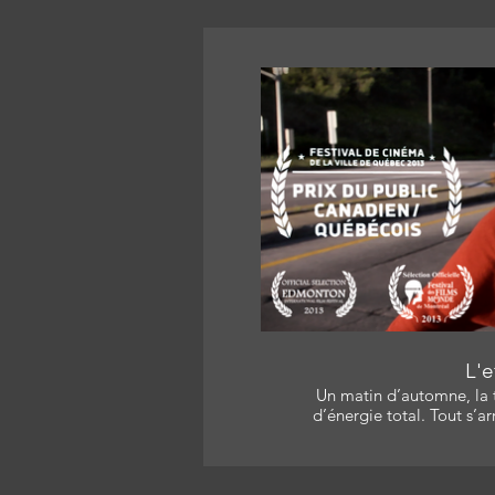
L
L'e
Un matin d’automne, la 
d’énergie total. Tout s’arrête : électricité, moteurs,
batteries, ondes… On ne sa
ni sur quelle étendue… Alex, une femme de Québec, est
séparée de son amoureux, Lé
entreprend d'aller le rejoindre