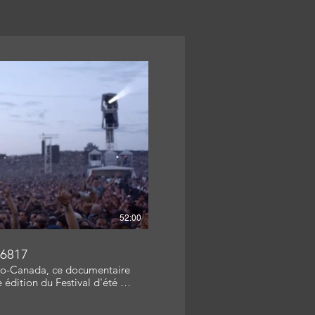
re la vidéo
52:00
6817
dio-Canada, ce documentaire
édition du Festival d'été de
: Carine Mineur Bourget