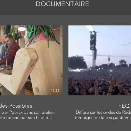
DOCUMENTAIRE
Poulin, Simon-Pierre Gariepy
er, Carine Mineur Bourget
elyn Langlois Scénariste:
d, Jocelyn Langlois
ire la vidéo
Li
42:32
des Possibles
FEQ 
ntrer Patrick dans son atelier,
Diffusé sur les ondes de Ra
 été touché par son habile
témoigne de la cinquantième 
 des traditions de chez nous,
Québec. Avec: Michel G. Barette, Daniel Gélinas, Louis
le... Avec : Patrick
Bellavance Productrice