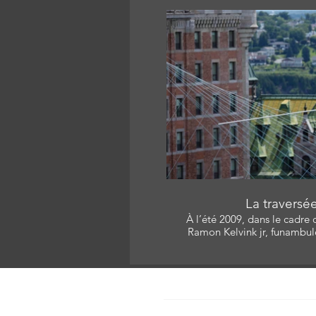
Lavallée, Stéphane Roy Réa
Nicolas Léger Producte
Monteur: Joc
L
La traversé
À l’été 2009, dans le cadre
Ramon Kelvink jr, funambul
traverser sur un simple fi
séparent l’édifice Price au 
de Québec. Avec: Ramon Kelvink Jr. , Catherine Léger,
Jean Massé Produc
Carine Mineur Bourget / Productric
Réalisateur/Monteur: Joc
418.808.2445 / cbourget@cine-scene
Catheri