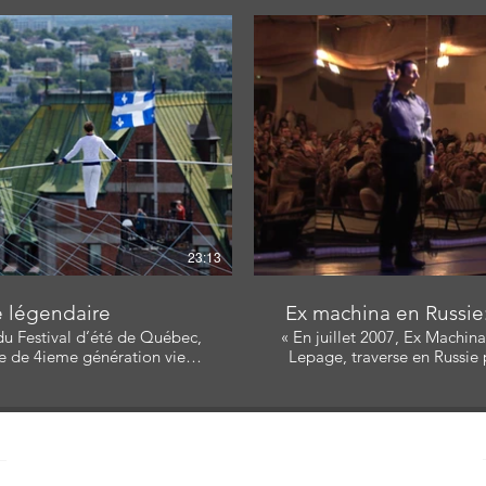
lisateur: Jocelyn Langlois,
Réalisateur: Nicolas Léger
ur: CCBN , Nicolas Léger
Monteur: Joc
elyn Langlois
ire la vidéo
Li
23:13
e légendaire
Ex machina en Russie:
 du Festival d’été de Québec,
« En juillet 2007, Ex Machina
e de 4ieme génération vient
Lepage, traverse en Russie p
l de fer, les 250 mètres qui
présente quatre de ses specta
Château Frontenac de la ville
international de théâtre Tch
un véritable marathon est amorcé. » Avec: Ro
teur: Nicolas Léger
Patrick Durnin, Louise 
e
Cathe
elyn Langlois Scénariste:
Producteur: Nicolas Lége
.ca
ne Allard
Réalisateur/Monteur: Joc