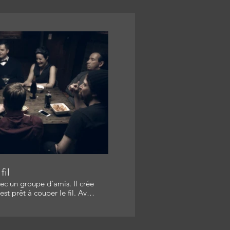
re la vidéo
fil
ec un groupe d’amis. Il crée
t prêt à couper le fil. Avec:
o Poulin Producteur: Nicolas
et Réalisatrice- Scénariste:
nteur: Jocelyn Langlois