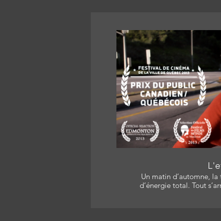
L
L'e
Un matin d’automne, la 
d’énergie total. Tout s’arrête : électricité, moteurs,
batteries, ondes… On ne sa
ni sur quelle étendue… Alex, une femme de Québec, est
séparée de son amoureux, Lé
entreprend d'aller le rejoindre