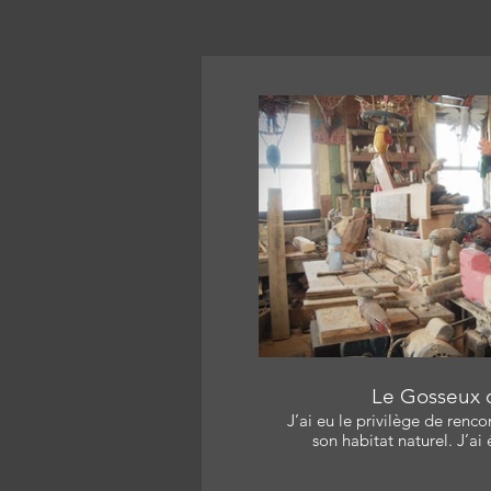
Catherine L. Allard, Marco 
Producteur : Nicolas Lég
Réalisateur/Monteur: Joc
Catherine L. Allar
L
Le Gosseux 
J’ai eu le privilège de renco
son habitat naturel. J’ai
mélange de nostalgie intime
comme une recette parfaite, accessib