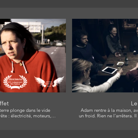
ire la vidéo
Li
ffet
Le 
terre plonge dans le vide
Adam rentre à la maison, av
un froid. Rien ne l’arrêtera. Il es
it pas pourquoi, ni comment,
Paul Fruteau De Laclos, Marc
Léger , Carine Mienur Bourg
o, qui est à Vancouver. Elle
Catherine L. Allard Mo
 par tous les moyens. Avec: