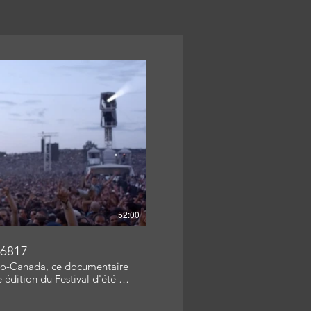
re la vidéo
52:00
6817
dio-Canada, ce documentaire
édition du Festival d'été de
: Carine Mineur Bourget