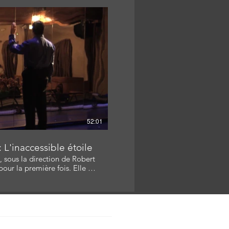
 Scénariste: André Morency
elyn Langlois
re la vidéo
52:01
 L'inaccessible étoile
, sous la direction de Robert
our la première fois. Elle y
cles à l’intérieur du Festival
ekhov à Moscou, en 30 jours :
bert Lepage,
Roussel, Helena Naoumova
rine Allard / Scénariste - Réalisatrice
r, Carine Mineur Bourget
418.609.2449 / callard@cine-scene.ca
elyn Langlois Scénariste: