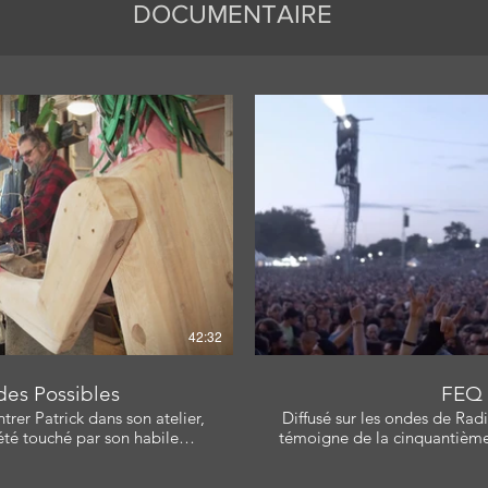
DOCUMENTAIRE
Poulin, Simon-Pierre Gariepy
er, Carine Mineur Bourget
elyn Langlois Scénariste:
d, Jocelyn Langlois
ire la vidéo
Li
42:32
des Possibles
FEQ 
ntrer Patrick dans son atelier,
Diffusé sur les ondes de Ra
 été touché par son habile
témoigne de la cinquantième 
 des traditions de chez nous,
Québec. Avec: Michel G. Barette, Daniel Gélinas, Louis
le... Avec : Patrick
Bellavance Productrice