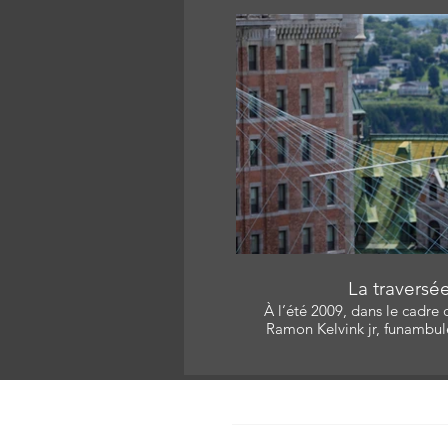
Lavallée, Stéphane Roy Réa
Nicolas Léger Producte
Monteur: Joc
L
La traversé
À l’été 2009, dans le cadre
Ramon Kelvink jr, funambul
traverser sur un simple fi
séparent l’édifice Price au 
de Québec. Avec: Ramon Kelvink Jr. , Catherine Léger,
Jean Massé Produc
Carine Mineur Bourget / Productric
Réalisateur/Monteur: Joc
418.808.2445 / cbourget@cine-scene
Catheri