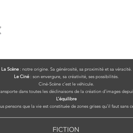
Nous avons déposé ici quelques unes de nos
Restez à l'affût, d'autres suivront
Bon visionnement!
La Scène
: notre origine. Sa générosité, sa proximité et sa véracité.
Le Ciné
: son envergure, sa créativité, ses possibilités.​
Ciné-Scène c’est le véhicule.
ransporte dans toutes les déclinaisons de la création d’images depui
L’équilibre
s pensons que la vie est constituée de zones grises qu’il faut sans c
FICTION