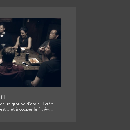
re la vidéo
fil
ec un groupe d’amis. Il crée
t prêt à couper le fil. Avec:
o Poulin Producteur: Nicolas
et Réalisatrice- Scénariste:
nteur: Jocelyn Langlois