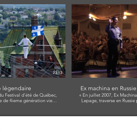
lisateur: Jocelyn Langlois,
Réalisateur: Nicolas Léger
ur: CCBN , Nicolas Léger
Monteur: Joc
elyn Langlois
ire la vidéo
Li
23:13
e légendaire
Ex machina en Russie:
 du Festival d’été de Québec,
« En juillet 2007, Ex Machina
e de 4ieme génération vient
Lepage, traverse en Russie p
l de fer, les 250 mètres qui
présente quatre de ses specta
Château Frontenac de la ville
international de théâtre Tch
un véritable marathon est amorcé. » Avec: Ro
teur: Nicolas Léger
Patrick Durnin, Louise 
e
Cathe
elyn Langlois Scénariste:
Producteur: Nicolas Lége
.ca
ne Allard
Réalisateur/Monteur: Joc